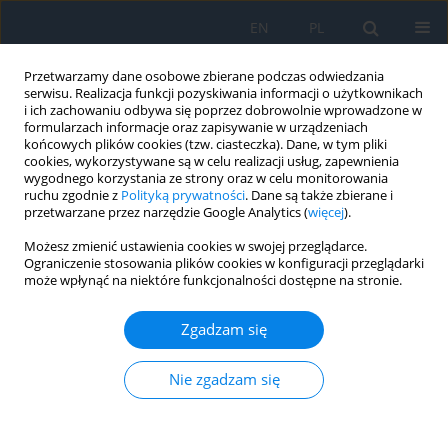
EN
PL
Przetwarzamy dane osobowe zbierane podczas odwiedzania
serwisu. Realizacja funkcji pozyskiwania informacji o użytkownikach
i ich zachowaniu odbywa się poprzez dobrowolnie wprowadzone w
formularzach informacje oraz zapisywanie w urządzeniach
końcowych plików cookies (tzw. ciasteczka). Dane, w tym pliki
cookies, wykorzystywane są w celu realizacji usług, zapewnienia
wygodnego korzystania ze strony oraz w celu monitorowania
Autor
Paulina Glasner
ruchu zgodnie z
Polityką prywatności
. Dane są także zbierane i
przetwarzane przez narzędzie Google Analytics (
więcej
).
PRACA POGLĄDOWA
Możesz zmienić ustawienia cookies w swojej przeglądarce.
Ograniczenie stosowania plików cookies w konfiguracji przeglądarki
Herpes Simplex Virus Keratitis – Diagnostic and
może wpłynąć na niektóre funkcjonalności dostępne na stronie.
Therapeutic Challenges
Ewelina Serkies-Minuth
,
Paulina Glasner
,
Katarzyna Michalska-Małecka
Zgadzam się
Ophthalmology 2025;28(3):44-48
DOI
:
https://doi.org/10.5114/oku/215548
Nie zgadzam się
Streszczenie
Artykuł
(PDF)