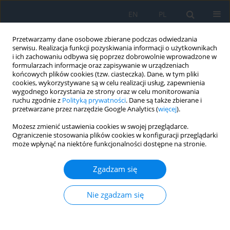
EN
PL
Przetwarzamy dane osobowe zbierane podczas odwiedzania
serwisu. Realizacja funkcji pozyskiwania informacji o użytkownikach
i ich zachowaniu odbywa się poprzez dobrowolnie wprowadzone w
formularzach informacje oraz zapisywanie w urządzeniach
końcowych plików cookies (tzw. ciasteczka). Dane, w tym pliki
cookies, wykorzystywane są w celu realizacji usług, zapewnienia
wygodnego korzystania ze strony oraz w celu monitorowania
Autor
Dagmara Nowak
ruchu zgodnie z
Polityką prywatności
. Dane są także zbierane i
przetwarzane przez narzędzie Google Analytics (
więcej
).
PRACA ORYGINALNA
Możesz zmienić ustawienia cookies w swojej przeglądarce.
Ograniczenie stosowania plików cookies w konfiguracji przeglądarki
Clinical Characteristics of Choroidal Metastases
może wpłynąć na niektóre funkcjonalności dostępne na stronie.
Bożena Romanowska-Dixon
,
Karolina Gerba-Górecka
,
Agnieszka
Nowak
,
Joanna Kowal
,
Magdalena Dębicka-Kumela
,
Dagmara Nowak
Zgadzam się
Ophthalmology 2024;27(3):11-14
DOI
:
https://doi.org/10.5114/oku/193828
Nie zgadzam się
Streszczenie
Artykuł
(PDF)