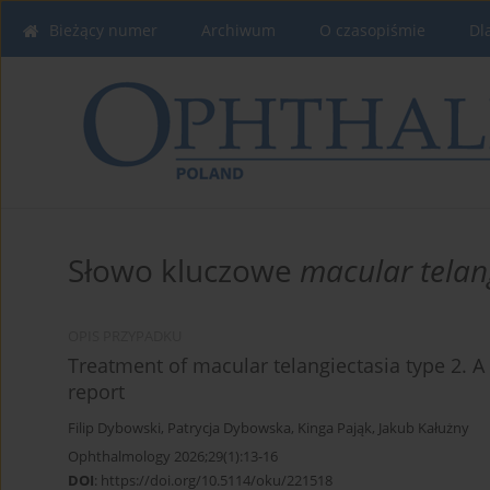
Bieżący numer
Archiwum
O czasopiśmie
Dl
Słowo kluczowe
macular telan
OPIS PRZYPADKU
Treatment of macular telangiectasia type 2. A
report
Filip Dybowski
,
Patrycja Dybowska
,
Kinga Pająk
,
Jakub Kałużny
Ophthalmology 2026;29(1):13-16
DOI
:
https://doi.org/10.5114/oku/221518