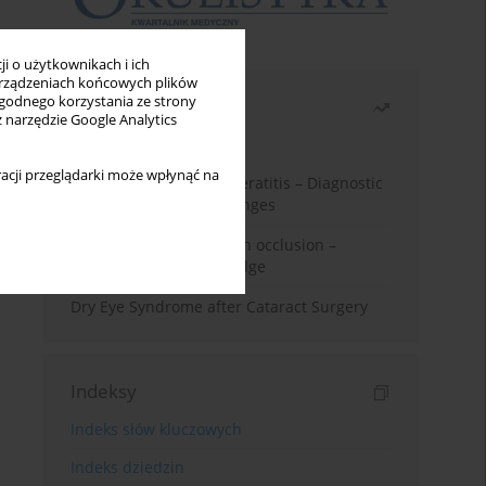
i o użytkownikach i ich
rządzeniach końcowych plików
wygodnego korzystania ze strony
Najczęściej czytane
z narzędzie Google Analytics
Miesiąc
Rok
acji przeglądarki może wpłynąć na
Herpes Simplex Virus Keratitis – Diagnostic
and Therapeutic Challenges
Treatment of retinal vein occlusion –
current state of knowledge
Dry Eye Syndrome after Cataract Surgery
Indeksy
Indeks słów kluczowych
Indeks dziedzin