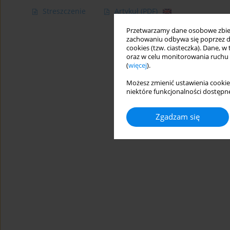
Streszczenie
Artykuł
(PDF)
Przetwarzamy dane osobowe zbiera
zachowaniu odbywa się poprzez d
cookies (tzw. ciasteczka). Dane, w
oraz w celu monitorowania ruchu
(
więcej
).
Możesz zmienić ustawienia cookie
niektóre funkcjonalności dostępne
Zgadzam się