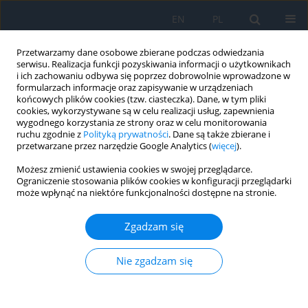
EN
PL
Przetwarzamy dane osobowe zbierane podczas odwiedzania
serwisu. Realizacja funkcji pozyskiwania informacji o użytkownikach
i ich zachowaniu odbywa się poprzez dobrowolnie wprowadzone w
formularzach informacje oraz zapisywanie w urządzeniach
końcowych plików cookies (tzw. ciasteczka). Dane, w tym pliki
cookies, wykorzystywane są w celu realizacji usług, zapewnienia
wygodnego korzystania ze strony oraz w celu monitorowania
Autor
Agnieszka Nowak
ruchu zgodnie z
Polityką prywatności
. Dane są także zbierane i
przetwarzane przez narzędzie Google Analytics (
więcej
).
PRACA POGLĄDOWA
Możesz zmienić ustawienia cookies w swojej przeglądarce.
Ograniczenie stosowania plików cookies w konfiguracji przeglądarki
Retinal pigment epithelium lesions – clinical
może wpłynąć na niektóre funkcjonalności dostępne na stronie.
characteristics and differential diagnosis
Bożena Romanowska-Dixon
,
Natalia Mackiewicz-Jezior
,
Magdalena
Zgadzam się
Dębicka-Kumela
,
Joanna Kowal
,
Agnieszka Nowak
Ophthalmology 2026;29(1):30-32
Nie zgadzam się
DOI
:
https://doi.org/10.5114/oku/219246
Streszczenie
Artykuł
(PDF)