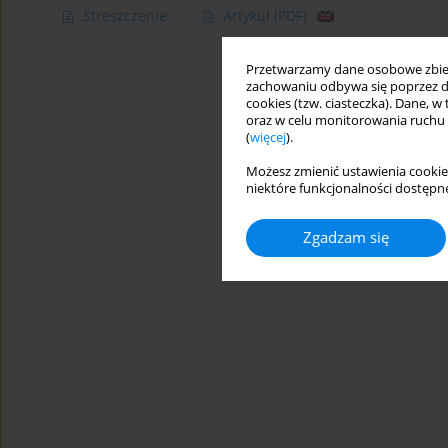
Streszczenie
Artykuł
(PDF)
Przetwarzamy dane osobowe zbiera
zachowaniu odbywa się poprzez d
cookies (tzw. ciasteczka). Dane, w
oraz w celu monitorowania ruchu
(
więcej
).
Możesz zmienić ustawienia cookie
niektóre funkcjonalności dostępne
Zgadzam się