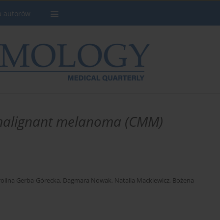
a autorów
 malignant melanoma (CMM)
rolina Gerba-Górecka
,
Dagmara Nowak
,
Natalia Mackiewicz
,
Bożena