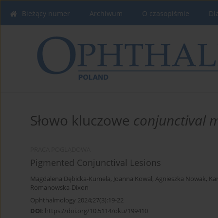
Bieżący numer
Archiwum
O czasopiśmie
Dl
Słowo kluczowe
conjunctival
PRACA POGLĄDOWA
Pigmented Conjunctival Lesions
Magdalena Dębicka-Kumela
,
Joanna Kowal
,
Agnieszka Nowak
,
Ka
Romanowska-Dixon
Ophthalmology 2024;27(3):19-22
DOI
:
https://doi.org/10.5114/oku/199410