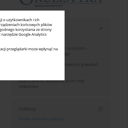
i o użytkownikach i ich
rządzeniach końcowych plików
Najczęściej czytane
wygodnego korzystania ze strony
z narzędzie Google Analytics
Miesiąc
Rok
Treatment of retinal vein occlusion –
acji przeglądarki może wpłynąć na
current state of knowledge
Kwas alfa-liponowy w prewencji powikłań
cukrzycowych
Jaskra wtórna wywołana przez olej
silikonowy
Indeksy
Indeks słów kluczowych