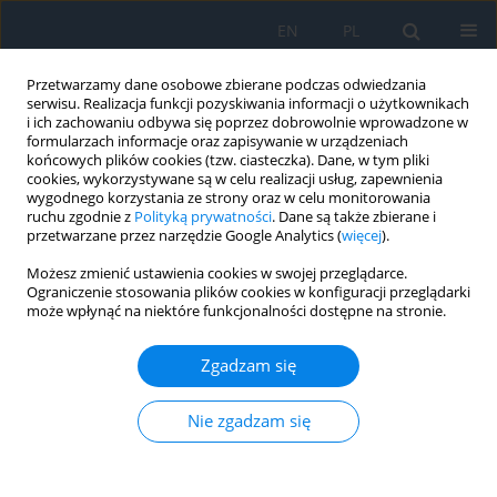
EN
PL
Przetwarzamy dane osobowe zbierane podczas odwiedzania
serwisu. Realizacja funkcji pozyskiwania informacji o użytkownikach
i ich zachowaniu odbywa się poprzez dobrowolnie wprowadzone w
formularzach informacje oraz zapisywanie w urządzeniach
końcowych plików cookies (tzw. ciasteczka). Dane, w tym pliki
cookies, wykorzystywane są w celu realizacji usług, zapewnienia
wygodnego korzystania ze strony oraz w celu monitorowania
Słowo kluczowe
retinocytoma
ruchu zgodnie z
Polityką prywatności
. Dane są także zbierane i
przetwarzane przez narzędzie Google Analytics (
więcej
).
capillary haemangioma
Możesz zmienić ustawienia cookies w swojej przeglądarce.
Ograniczenie stosowania plików cookies w konfiguracji przeglądarki
może wpłynąć na niektóre funkcjonalności dostępne na stronie.
PRACA POGLĄDOWA
Nonpigmented retinal tumours – differential
Zgadzam się
diagnosis and management
Bożena Romanowska-Dixon
,
Natalia Mackiewicz-Jezior
,
Magdalena
Nie zgadzam się
Dębicka-Kumela
,
Joanna Kowal
,
Agnieszka Nowak
Ophthalmology 2026;29(1):27-29
DOI
:
https://doi.org/10.5114/oku/217400