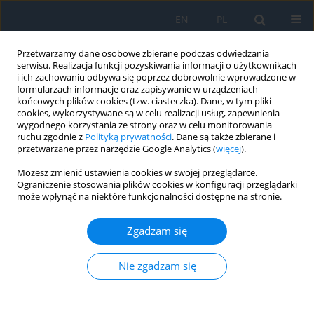
EN
PL
Przetwarzamy dane osobowe zbierane podczas odwiedzania
serwisu. Realizacja funkcji pozyskiwania informacji o użytkownikach
i ich zachowaniu odbywa się poprzez dobrowolnie wprowadzone w
formularzach informacje oraz zapisywanie w urządzeniach
końcowych plików cookies (tzw. ciasteczka). Dane, w tym pliki
cookies, wykorzystywane są w celu realizacji usług, zapewnienia
wygodnego korzystania ze strony oraz w celu monitorowania
Słowo kluczowe
secondary
ruchu zgodnie z
Polityką prywatności
. Dane są także zbierane i
przetwarzane przez narzędzie Google Analytics (
więcej
).
glaucoma
Możesz zmienić ustawienia cookies w swojej przeglądarce.
Ograniczenie stosowania plików cookies w konfiguracji przeglądarki
PRACA ORYGINALNA
może wpłynąć na niektóre funkcjonalności dostępne na stronie.
Secondary Glaucoma Following Radiation
Therapy for Head and Neck Cancers
Zgadzam się
Marcin Proniak
,
Łukasz Michalecki
,
Ewa Mrukwa-Kominek
Nie zgadzam się
Ophthalmology 2025;28(2):22-24
DOI
:
https://doi.org/10.5114/oku/213339
Streszczenie
Artykuł
(PDF)