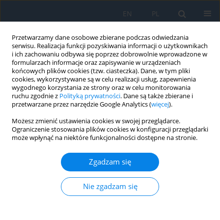
EN
PL
Przetwarzamy dane osobowe zbierane podczas odwiedzania
serwisu. Realizacja funkcji pozyskiwania informacji o użytkownikach
i ich zachowaniu odbywa się poprzez dobrowolnie wprowadzone w
formularzach informacje oraz zapisywanie w urządzeniach
końcowych plików cookies (tzw. ciasteczka). Dane, w tym pliki
cookies, wykorzystywane są w celu realizacji usług, zapewnienia
wygodnego korzystania ze strony oraz w celu monitorowania
Autor
Jerzy Mackiewicz
ruchu zgodnie z
Polityką prywatności
. Dane są także zbierane i
przetwarzane przez narzędzie Google Analytics (
więcej
).
OPIS PRZYPADKU
Możesz zmienić ustawienia cookies w swojej przeglądarce.
Ograniczenie stosowania plików cookies w konfiguracji przeglądarki
Switching to faricimab in cases of limited
może wpłynąć na niektóre funkcjonalności dostępne na stronie.
response to aflibercept in patients with
neovascular age-related macular degeneration –
Zgadzam się
report of two clinical cases
Mateusz Raniewicz
,
Monika Grudzień
,
Anna Święch
,
Jerzy Mackiewicz
Nie zgadzam się
Ophthalmology 2026;29(1):17-20
DOI
:
https://doi.org/10.5114/oku/221517