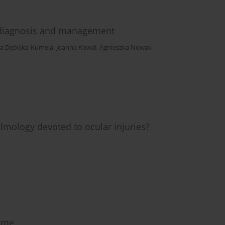
l diagnosis and management
a Dębicka-Kumela
,
Joanna Kowal
,
Agnieszka Nowak
lmology devoted to ocular injuries?
ome