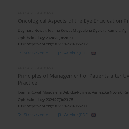
PRACA POGLĄDOWA
Oncological Aspects of the Eye Enucleation P
Dagmara Nowak
,
Joanna Kowal
,
Magdalena Dębicka-Kumela
,
Agn
Ophthalmology 2024;27(3):26-31
DOI
:
https://doi.org/10.5114/oku/199412
Streszczenie
Artykuł
(PDF)
PRACA POGLĄDOWA
Principles of Management of Patients after 
Practice
Joanna Kowal
,
Magdalena Dębicka-Kumela
,
Agnieszka Nowak
,
Ka
Ophthalmology 2024;27(3):23-25
DOI
:
https://doi.org/10.5114/oku/199411
Streszczenie
Artykuł
(PDF)