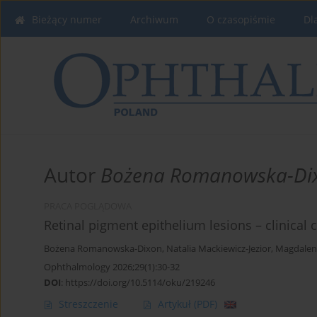
Bieżący numer
Archiwum
O czasopiśmie
Dl
Autor
Bożena Romanowska-Di
PRACA POGLĄDOWA
Retinal pigment epithelium lesions – clinical c
Bożena Romanowska-Dixon
,
Natalia Mackiewicz-Jezior
,
Magdalen
Ophthalmology 2026;29(1):30-32
DOI
:
https://doi.org/10.5114/oku/219246
Streszczenie
Artykuł
(PDF)