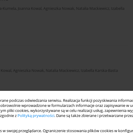
a-Kumela
,
Joanna Kowal
,
Agnieszka Nowak
,
Natalia Mackiewicz
,
Izabella
 Kowal
,
Agnieszka Nowak
,
Natalia Mackiewicz
,
Izabella Karska-Basta
ne podczas odwiedzania serwisu. Realizacja funkcji pozyskiwania informacj
obrowolnie wprowadzone w formularzach informacje oraz zapisywanie w u
 tym pliki cookies, wykorzystywane są w celu realizacji usług, zapewnienia 
 zgodnie z
Polityką prywatności
. Dane są także zbierane i przetwarzane prze
noma
s w swojej przeglądarce. Ograniczenie stosowania plików cookies w konfigur