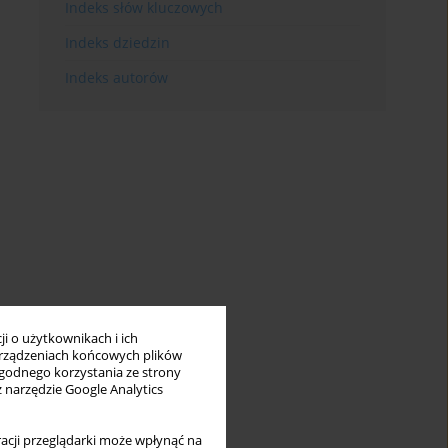
Indeks słów kluczowych
Indeks dziedzin
Indeks autorów
i o użytkownikach i ich
rządzeniach końcowych plików
wygodnego korzystania ze strony
z narzędzie Google Analytics
acji przeglądarki może wpłynąć na