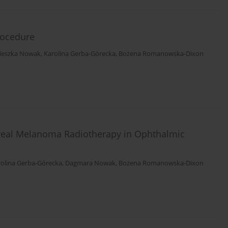
rocedure
ieszka Nowak
,
Karolina Gerba-Górecka
,
Bożena Romanowska-Dixon
Uveal Melanoma Radiotherapy in Ophthalmic
rolina Gerba-Górecka
,
Dagmara Nowak
,
Bożena Romanowska-Dixon