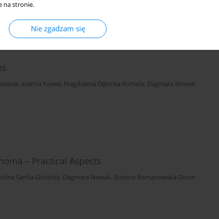
 na stronie.
Nie zgadzam się
es
 Nowak
,
Joanna Kowal
,
Magdalena Dębicka-Kumela
,
Dagmara Nowak
noma – Practical Aspects
rolina Gerba-Górecka
,
Dagmara Nowak
,
Bożena Romanowska-Dixon