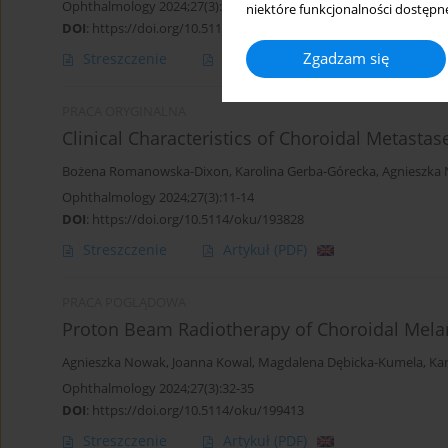
Ophthalmology 2024;27(3):15-18
niektóre funkcjonalności dostępne
DOI
:
https://doi.org/10.5114/oku/199409
Zgadzam się
Streszczenie
Artykuł
(PDF)
PRACA ORYGINALNA
Clinical Characteristics of Choroidal Metastas
Bożena Romanowska-Dixon
,
Karolina Gerba-Górecka
,
Agnieszka
Ophthalmology 2024;27(3):11-14
DOI
:
https://doi.org/10.5114/oku/193828
Streszczenie
Artykuł
(PDF)
PRACA POGLĄDOWA
Proton Beam Radiotherapy of Choroidal Mela
Agnieszka Nowak
,
Joanna Kowal
,
Magdalena Dębicka-Kumela
,
Ka
Ophthalmology 2024;27(3):32-35
DOI
:
https://doi.org/10.5114/oku/199413
Streszczenie
Artykuł
(PDF)