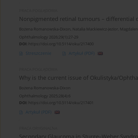
PRACA POGLĄDOWA
Nonpigmented retinal tumours – differentia
Bożena Romanowska-Dixon
,
Natalia Mackiewicz-Jezior
,
Magdalen
Ophthalmology 2026;29(1):27-29
DOI
:
https://doi.org/10.5114/oku/217400
Streszczenie
Artykuł
(PDF)
PRACA POGLĄDOWA
Why is the current issue of Okulistyka/Ophtha
Bożena Romanowska-Dixon
Ophthalmology 2025;28(4):6
DOI
:
https://doi.org/10.5114/oku/217401
Artykuł
(PDF)
PRACA ORYGINALNA
Secondary Glaucoma in Sturge–Weber Syndr