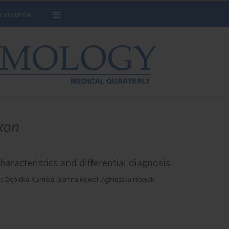
a autorów
xon
haracteristics and differential diagnosis
a Dębicka-Kumela
,
Joanna Kowal
,
Agnieszka Nowak